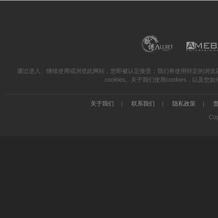
通过进入、继续使用或浏览此网站，您即被认定接受：我们将使用特定的浏览器coo
cookies。关于我们使用cookies，以及
关于我们
|
联系我们
|
隐私政策
|
Cop